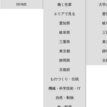
HOME
働く先輩
大学
アンビシャス 〜1
エリアで見る
愛
愛知県
岐
岐阜県
三
三重県
東
東京都
静
静岡県
京
京都府
ものづくり・伝統
機械・科学技術・IT
自然・動物