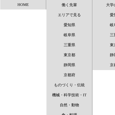
HOME
働く先輩
大学
アンビシャス 〜1
エリアで見る
愛
愛知県
岐
岐阜県
三
三重県
東
東京都
静
静岡県
京
京都府
ものづくり・伝統
機械・科学技術・IT
自然・動物