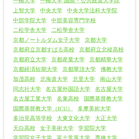
一橋大学
一橋大学 国際・公共政策大学院
上智大学
中央大学
中央大学法科大学院
中部学院大学
中部美容専門学校
二松学舎大学
二松學舍大学
京都ノートルダム女子大学
京都大学
京都府立京都すばる高校
京都府立北稜高校
京都府立大学
京都産業大学
京都精華大学
京都経済短期大学
京都華頂大学
佛教大学
加茂高校
北海道大学
北里大学
南山大学
同志社大学
名古屋外国語大学
名古屋大学
名古屋工業大学
名東高校
国際基督教大学
国際基督教大学（ICU）
多摩美術大学
多治見高等学校
大東文化大学
大正大学
天白高校
女子美術大学
学習院大学
学習院女子大学
富士常葉大学
専修大学