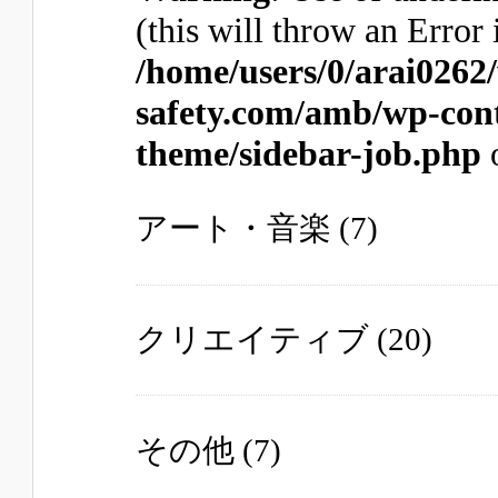
(this will throw an Error 
/home/users/0/arai0262
safety.com/amb/wp-con
theme/sidebar-job.php
アート・音楽
(7)
クリエイティブ
(20)
その他
(7)