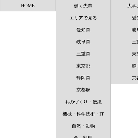
HOME
働く先輩
大学
アンビシャス 〜1
エリアで見る
愛
愛知県
岐
岐阜県
三
三重県
東
東京都
静
静岡県
京
京都府
ものづくり・伝統
機械・科学技術・IT
自然・動物