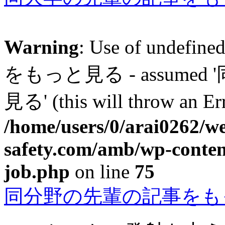
Warning
: Use of unde
をもっと見る - assum
見る' (this will throw an Err
/home/users/0/arai0262/w
safety.com/amb/wp-conten
job.php
on line
75
同分野の先輩の記事をも