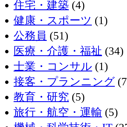
住宅・建築
(4)
健康・スポーツ
(1)
公務員
(51)
医療・介護・福祉
(34)
士業・コンサル
(1)
接客・プランニング
(7
教育・研究
(5)
旅行・航空・運輸
(5)