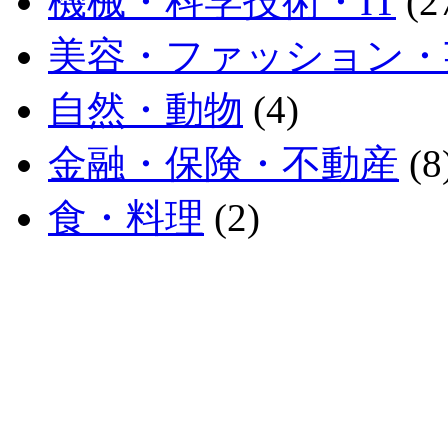
機械・科学技術・IT
(2
美容・ファッション・
自然・動物
(4)
金融・保険・不動産
(8
食・料理
(2)