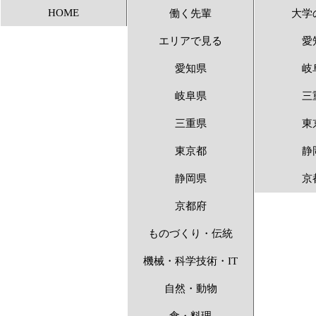
HOME
働く先輩
大学
アンビシャス 〜1
エリアで見る
愛
愛知県
岐
岐阜県
三
三重県
東
東京都
静
静岡県
京
京都府
ものづくり・伝統
機械・科学技術・IT
自然・動物