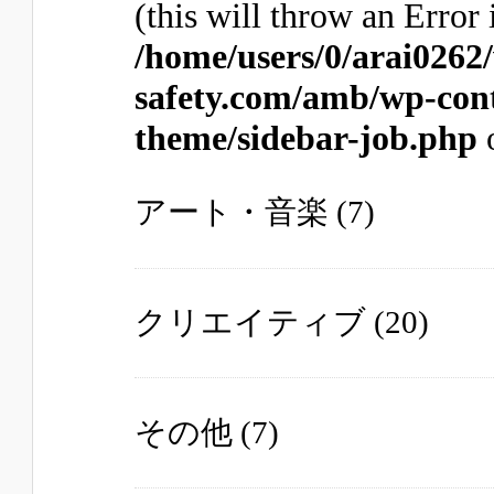
(this will throw an Error 
/home/users/0/arai0262
safety.com/amb/wp-con
theme/sidebar-job.php
アート・音楽
(7)
クリエイティブ
(20)
その他
(7)