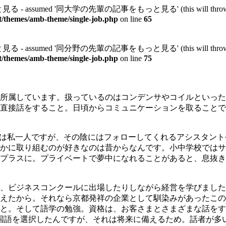
 assumed '同大学の先輩の記事をもっと見る' (this will throw an Error 
t/themes/amb-theme/single-job.php
on line
65
 assumed '同分野の先輩の記事をもっと見る' (this will throw an Error 
t/themes/amb-theme/single-job.php
on line
75
所属しています。扱っているのはコンデンサやコイルといった
直接話をすること。日頃からコミュニケーションを取ることで
のは私一人ですが、その陰にはフォローしてくれるアシスタン
かに取り組むのが好きなのは昔からなんです。小中学校ではサ
プラスに。プライベートで夢中になれることがあると、息抜き
、ビジネスコンクールに出場したりしながら経営を学びました
えたから。それなら京都発祥の企業として馴染みがあったこの
と。そして語学の勉強。資格は、お客さまとさまざまな話をす
国語を選択したんですが、それは将来に備えるため。話者が多