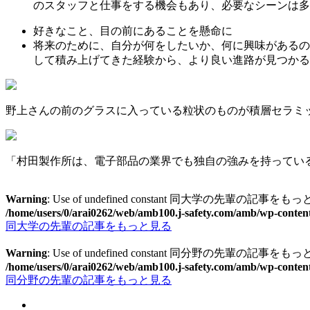
のスタッフと仕事をする機会もあり、必要なシーンは多
好きなこと、目の前にあることを懸命に
将来のために、自分が何をしたいか、何に興味があるの
して積み上げてきた経験から、より良い進路が見つかる
野上さんの前のグラスに入っている粒状のものが積層セラミ
「村田製作所は、電子部品の業界でも独自の強みを持ってい
Warning
: Use of undefined constant 同大学の先輩の記事をもっと見る -
/home/users/0/arai0262/web/amb100.j-safety.com/amb/wp-conten
同大学の先輩の記事をもっと見る
Warning
: Use of undefined constant 同分野の先輩の記事をもっと見る -
/home/users/0/arai0262/web/amb100.j-safety.com/amb/wp-conten
同分野の先輩の記事をもっと見る