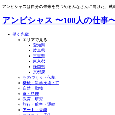
アンビシャスは自分の未来を見つめるみなさんに向けた、就
アンビシャス 〜100人の仕事
働く先輩
エリアで見る
愛知県
岐阜県
三重県
東京都
静岡県
京都府
ものづくり・伝統
機械・科学技術・IT
自然・動物
食・料理
教育・研究
旅行・航空・運輸
アート・音楽