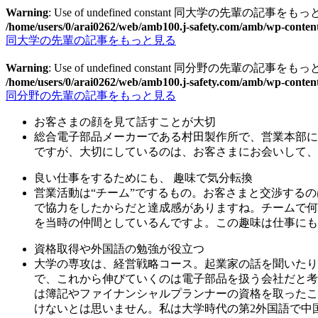
Warning
: Use of undefined constant 同大学の先輩の記事をもっと見る -
/home/users/0/arai0262/web/amb100.j-safety.com/amb/wp-conten
同大学の先輩の記事をもっと見る
Warning
: Use of undefined constant 同分野の先輩の記事をもっと見る -
/home/users/0/arai0262/web/amb100.j-safety.com/amb/wp-conten
同分野の先輩の記事をもっと見る
お客さまの顔を見て話すことが大切
総合電子部品メーカーである村田製作所で、営業本部に
ですが、大切にしているのは、お客さまにお会いして、
良い仕事をするためにも、 趣味で気分転換
営業活動は“チーム”でするもの。お客さまと交渉する
で協力をしたからだと達成感がありますね。チームで何
を当時の仲間としているんですよ。この趣味は仕事にも
資格取得や外国語の勉強が役立つ
大学の専攻は、経営戦略コース。起業家の話を聞いたり
で、これから伸びていくのは電子部品を扱う会社だと考
は簿記やファイナンシャルプランナーの資格を取ったこ
けないとは思いません。私は大学時代の第2外国語で中