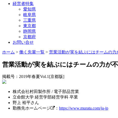
経営者特集
愛知県
岐阜県
三重県
東京都
静岡県
京都府
お問い合せ
ホーム
>
働く先輩一覧
>
営業活動が実を結ぶにはチームの力
営業活動が実を結ぶにはチームの力が
掲載号：2019年春夏Vol.1[京都版]
株式会社村田製作所 / 電子部品営業
立命館大学 経営学部経営学科 卒業
野上 裕平さん
勤務先ホームページ
：
https://www.murata.com/ja-jp