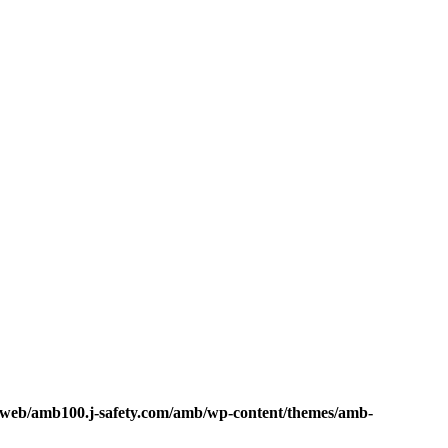
2/web/amb100.j-safety.com/amb/wp-content/themes/amb-