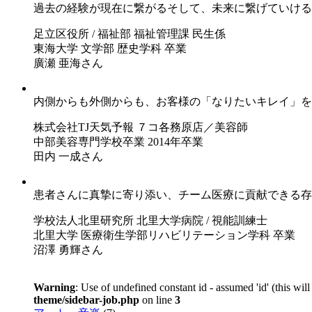
過去の経験が現在に繋がるそして、未来に繋げていける
足立区役所 / 福祉部 福祉管理課 民生係
東海大学 文学部 歴史学科 卒業
廣瀬 亜海さん
内側からも外側からも、お客様の「なりたいキレイ」を
株式会社TJ天気予報 ７コ各務原店／美容師
中部美容専門学校卒業 2014年卒業
田内 一成さん
患者さんに真摯に寄り添い、チーム医療に貢献できる存
学校法人北里研究所 北里大学病院 / 視能訓練士
北里大学 医療衛生学部リハビリテーション学科 卒業
沼澤 勇輝さん
Warning
: Use of undefined constant id - assumed 'id' (this wil
theme/sidebar-job.php
on line
3